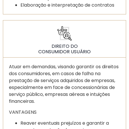
Elaboração e interpretação de contratos
de consumo.
Judicial
Atuação em processos judiciais movidos
contra empresas.
Propositura de demandas que envolva
DIREITO DO
relação de consumo.
CONSUMIDOR USUÁRIO
Atuar em demandas, visando garantir os direitos
dos consumidores, em casos de falha na
prestação de serviços adquiridos de empresas,
especialmente em face de concessionárias de
serviço público, empresas aéreas e intuições
financeiras.
VANTAGENS
Reaver eventuais prejuízos e garantir a