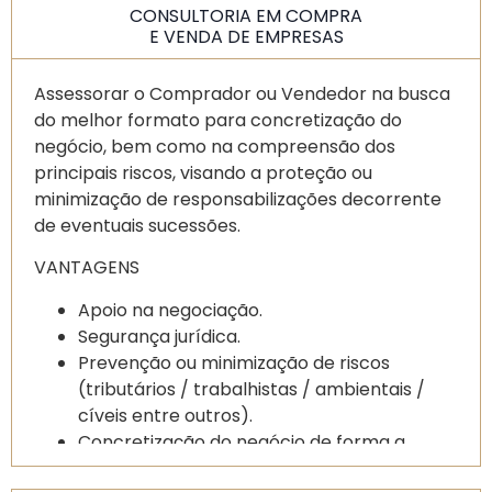
CONSULTORIA EM COMPRA
Formalização de procedimentos
E VENDA DE EMPRESAS
administrativos para gestão do negócio.
Assessorar o Comprador ou Vendedor na busca
do melhor formato para concretização do
negócio, bem como na compreensão dos
principais riscos, visando a proteção ou
minimização de responsabilizações decorrente
de eventuais sucessões.
VANTAGENS
Apoio na negociação.
Segurança jurídica.
Prevenção ou minimização de riscos
(tributários / trabalhistas / ambientais /
cíveis entre outros).
Concretização do negócio de forma a
atender as expectativas do cliente